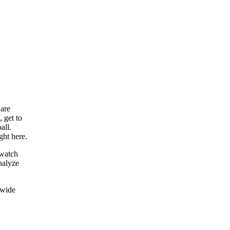
 are
 get to
all.
ght here.
 watch
analyze
 wide