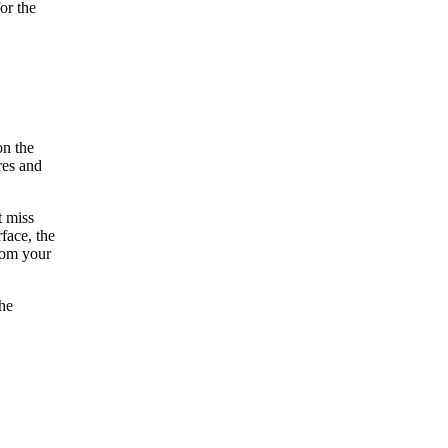
or the
on the
res and
t miss
face, the
from your
the