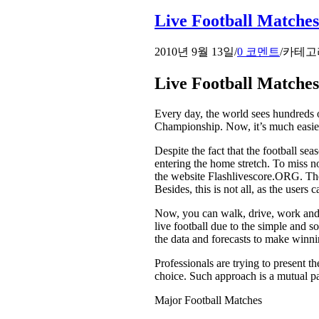
Live Football Matches
2010년 9월 13일
/
0 코멘트
/
카테고
Live Football Matches
Every day, the world sees hundreds 
Championship. Now, it’s much easier
Despite the fact that the football s
entering the home stretch. To miss 
the website Flashlivescore.ORG. The 
Besides, this is not all, as the users
Now, you can walk, drive, work and b
live football due to the simple and s
the data and forecasts to make winni
Professionals are trying to present t
choice. Such approach is a mutual par
Major Football Matches