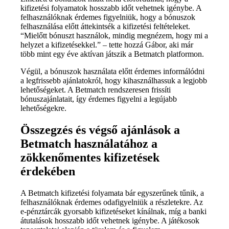
kifizetési folyamatok hosszabb időt vehetnek igénybe. A
felhasználóknak érdemes figyelniük, hogy a bónuszok
felhasználása előtt áttekintsék a kifizetési feltételeket.
“Mielőtt bónuszt használok, mindig megnézem, hogy mi a
helyzet a kifizetésekkel.” – tette hozzá Gábor, aki már
több mint egy éve aktívan játszik a Betmatch platformon.
Végül, a bónuszok használata előtt érdemes informálódni
a legfrissebb ajánlatokról, hogy kihasználhassuk a legjobb
lehetőségeket. A Betmatch rendszeresen frissíti
bónuszajánlatait, így érdemes figyelni a legújabb
lehetőségekre.
Összegzés és végső ajánlások a
Betmatch használatához a
zökkenőmentes kifizetések
érdekében
A Betmatch kifizetési folyamata bár egyszerűnek tűnik, a
felhasználóknak érdemes odafigyelniük a részletekre. Az
e-pénztárcák gyorsabb kifizetéseket kínálnak, míg a banki
átutalások hosszabb időt vehetnek igénybe. A játékosok