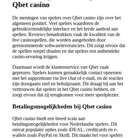
Qbet casino
De meningen van spelers over Qbet casino zijn over het
algemeen positief. Veel spelers waarderen de
gebruiksvriendelijke interface en het brede aanbod aan
spellen. Reviews benadrukken vaak de kwaliteit van de
live casinospellen, die worden aangeboden door
gerenommeerde softwareleveranciers. Dit zorgt ervoor dat
de spellen soepel draaien en dat spelers een authentieke
casino-ervaring krijgen.
Daarnaast wordt de klantenservice van Qbet vaak
geprezen. Spelers kunnen gemakkelijk contact opnemen
met het supportteam via live chat of e-mail, en de reacties
zijn doorgaans snel en behulpzaam. Dit draagt bij aan het
vertrouwen dat spelers in het Qbet casino hebben, en
zorgt ervoor dat zij terugkomen voor meer speelplezier.
Betalingsmogelijkheden bij Qbet casino
Qbet casino biedt een breed scala aan
betalingsmogelijkheden voor Nederlandse spelers. Dit
omvat populaire opties zoals iDEAL, creditcards en e-
wallets zoals PayPal en Skrill. Dit maakt het voor spelers