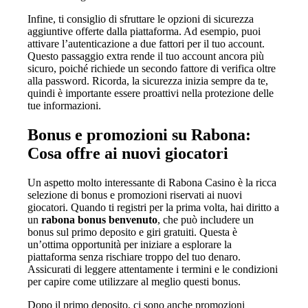
Infine, ti consiglio di sfruttare le opzioni di sicurezza
aggiuntive offerte dalla piattaforma. Ad esempio, puoi
attivare l’autenticazione a due fattori per il tuo account.
Questo passaggio extra rende il tuo account ancora più
sicuro, poiché richiede un secondo fattore di verifica oltre
alla password. Ricorda, la sicurezza inizia sempre da te,
quindi è importante essere proattivi nella protezione delle
tue informazioni.
Bonus e promozioni su Rabona:
Cosa offre ai nuovi giocatori
Un aspetto molto interessante di Rabona Casino è la ricca
selezione di bonus e promozioni riservati ai nuovi
giocatori. Quando ti registri per la prima volta, hai diritto a
un
rabona bonus benvenuto
, che può includere un
bonus sul primo deposito e giri gratuiti. Questa è
un’ottima opportunità per iniziare a esplorare la
piattaforma senza rischiare troppo del tuo denaro.
Assicurati di leggere attentamente i termini e le condizioni
per capire come utilizzare al meglio questi bonus.
Dopo il primo deposito, ci sono anche promozioni