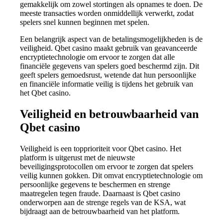
gemakkelijk om zowel stortingen als opnames te doen. De
meeste transacties worden onmiddellijk verwerkt, zodat
spelers snel kunnen beginnen met spelen.
Een belangrijk aspect van de betalingsmogelijkheden is de
veiligheid. Qbet casino maakt gebruik van geavanceerde
encryptietechnologie om ervoor te zorgen dat alle
financiële gegevens van spelers goed beschermd zijn. Dit
geeft spelers gemoedsrust, wetende dat hun persoonlijke
en financiële informatie veilig is tijdens het gebruik van
het Qbet casino.
Veiligheid en betrouwbaarheid van
Qbet casino
Veiligheid is een topprioriteit voor Qbet casino. Het
platform is uitgerust met de nieuwste
beveiligingsprotocollen om ervoor te zorgen dat spelers
veilig kunnen gokken. Dit omvat encryptietechnologie om
persoonlijke gegevens te beschermen en strenge
maatregelen tegen fraude. Daarnaast is Qbet casino
onderworpen aan de strenge regels van de KSA, wat
bijdraagt aan de betrouwbaarheid van het platform.