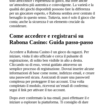
solo arricchisce l’esperienza di gioco, ma offre anche
un’atmosfera più autentica e coinvolgente. La varietà e la
qualità dei giochi disponibili possono fare la differenza
per un giocatore esperto, e Rabona sembra aver centrato il
bersaglio in questo senso. Tuttavia, non è solo il gioco che
conta; anche la sicurezza è un elemento cruciale da
considerare.
Come accedere e registrarsi su
Rabona Casino: Guida passo-passo
Accedere a Rabona Casino è un gioco da ragazzi. Per
iniziare, visita il sito ufficiale e cerca il pulsante di
registrazione, di solito ben visibile in alto a destra.
Cliccando su di esso, verrai guidato attraverso un
semplice processo di registrazione. Dovrai inserire alcune
informazioni di base come nome, indirizzo email, e creare
una password sicura. Assicurati di usare una password
complessa per proteggere il tuo account. Una volta
completato il modulo, riceverai un’email di conferma;
segui il link per attivare il tuo account.
Dopo aver confermato la tua email, puoi effettuare il e
iniziare a esplorare la piattaforma. Ti consiglio di dare