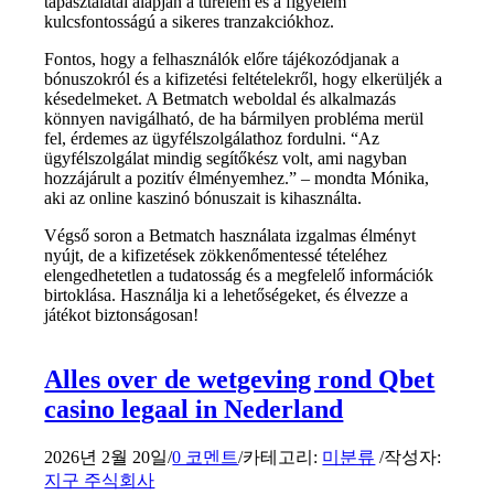
tapasztalatai alapján a türelem és a figyelem
kulcsfontosságú a sikeres tranzakciókhoz.
Fontos, hogy a felhasználók előre tájékozódjanak a
bónuszokról és a kifizetési feltételekről, hogy elkerüljék a
késedelmeket. A Betmatch weboldal és alkalmazás
könnyen navigálható, de ha bármilyen probléma merül
fel, érdemes az ügyfélszolgálathoz fordulni. “Az
ügyfélszolgálat mindig segítőkész volt, ami nagyban
hozzájárult a pozitív élményemhez.” – mondta Mónika,
aki az online kaszinó bónuszait is kihasználta.
Végső soron a Betmatch használata izgalmas élményt
nyújt, de a kifizetések zökkenőmentessé tételéhez
elengedhetetlen a tudatosság és a megfelelő információk
birtoklása. Használja ki a lehetőségeket, és élvezze a
játékot biztonságosan!
Alles over de wetgeving rond Qbet
casino legaal in Nederland
2026년 2월 20일
/
0 코멘트
/
카테고리:
미분류
/
작성자:
지구 주식회사