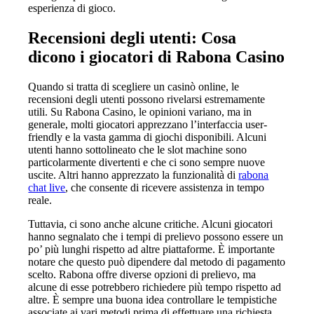
esperienza di gioco.
Recensioni degli utenti: Cosa
dicono i giocatori di Rabona Casino
Quando si tratta di scegliere un casinò online, le
recensioni degli utenti possono rivelarsi estremamente
utili. Su Rabona Casino, le opinioni variano, ma in
generale, molti giocatori apprezzano l’interfaccia user-
friendly e la vasta gamma di giochi disponibili. Alcuni
utenti hanno sottolineato che le slot machine sono
particolarmente divertenti e che ci sono sempre nuove
uscite. Altri hanno apprezzato la funzionalità di
rabona
chat live
, che consente di ricevere assistenza in tempo
reale.
Tuttavia, ci sono anche alcune critiche. Alcuni giocatori
hanno segnalato che i tempi di prelievo possono essere un
po’ più lunghi rispetto ad altre piattaforme. È importante
notare che questo può dipendere dal metodo di pagamento
scelto. Rabona offre diverse opzioni di prelievo, ma
alcune di esse potrebbero richiedere più tempo rispetto ad
altre. È sempre una buona idea controllare le tempistiche
associate ai vari metodi prima di effettuare una richiesta.