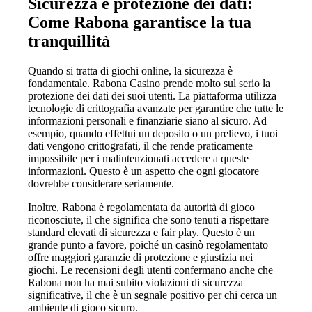
Sicurezza e protezione dei dati:
Come Rabona garantisce la tua
tranquillità
Quando si tratta di giochi online, la sicurezza è
fondamentale. Rabona Casino prende molto sul serio la
protezione dei dati dei suoi utenti. La piattaforma utilizza
tecnologie di crittografia avanzate per garantire che tutte le
informazioni personali e finanziarie siano al sicuro. Ad
esempio, quando effettui un deposito o un prelievo, i tuoi
dati vengono crittografati, il che rende praticamente
impossibile per i malintenzionati accedere a queste
informazioni. Questo è un aspetto che ogni giocatore
dovrebbe considerare seriamente.
Inoltre, Rabona è regolamentata da autorità di gioco
riconosciute, il che significa che sono tenuti a rispettare
standard elevati di sicurezza e fair play. Questo è un
grande punto a favore, poiché un casinò regolamentato
offre maggiori garanzie di protezione e giustizia nei
giochi. Le recensioni degli utenti confermano anche che
Rabona non ha mai subito violazioni di sicurezza
significative, il che è un segnale positivo per chi cerca un
ambiente di gioco sicuro.