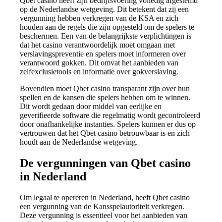
Qbet casino heeft zijn bedrijfsvoering volledig afgestemd
op de Nederlandse wetgeving. Dit betekent dat zij een
vergunning hebben verkregen van de KSA en zich
houden aan de regels die zijn opgesteld om de spelers te
beschermen. Een van de belangrijkste verplichtingen is
dat het casino verantwoordelijk moet omgaan met
verslavingspreventie en spelers moet informeren over
verantwoord gokken. Dit omvat het aanbieden van
zelfexclusietools en informatie over gokverslaving.
Bovendien moet Qbet casino transparant zijn over hun
spellen en de kansen die spelers hebben om te winnen.
Dit wordt gedaan door middel van eerlijke en
geverifieerde software die regelmatig wordt gecontroleerd
door onafhankelijke instanties. Spelers kunnen er dus op
vertrouwen dat het Qbet casino betrouwbaar is en zich
houdt aan de Nederlandse wetgeving.
De vergunningen van Qbet casino
in Nederland
Om legaal te opereren in Nederland, heeft Qbet casino
een vergunning van de Kansspelautoriteit verkregen.
Deze vergunning is essentieel voor het aanbieden van