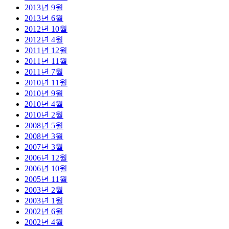
2013년 9월
2013년 6월
2012년 10월
2012년 4월
2011년 12월
2011년 11월
2011년 7월
2010년 11월
2010년 9월
2010년 4월
2010년 2월
2008년 5월
2008년 3월
2007년 3월
2006년 12월
2006년 10월
2005년 11월
2003년 2월
2003년 1월
2002년 6월
2002년 4월