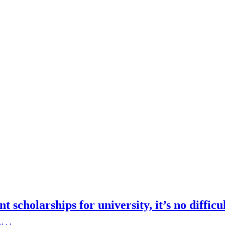
t scholarships for university, it’s no diffic